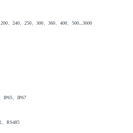
00、240、250、300、360、400、500...3600
4、IP65、IP67
、RS485