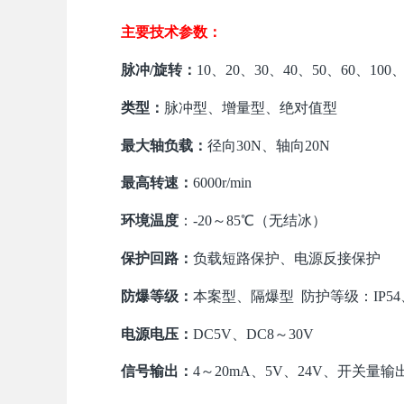
主要技术参数：
脉冲
/旋转
：
10、20、30、40、50、60、100、2
类型
：
脉冲型、增量型、绝对值型
最大轴负载：
径向
30N、轴向20N
最高转速：
6000r/min
环境温度
：
-20～85℃（无结冰）
保护回路：
负载短路保护、电源反接保护
防爆等级：
本案型、隔爆型
防护等级：
IP5
电源电压：
DC5V、DC8～30V
信号输出：
4～20mA、5V、24V、开关量输出