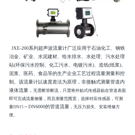
JXE-200系列超声波流量计
广泛应用于石油化工、钢铁
冶金
、
矿业
、
水泥建材、
给水排水、水处理、污水处理
站
(环保污水控制、化工污水、电镀污水)、造纸(纸浆)、
泥浆、医药、食品等的生产
企业工艺
过程流量测量和控
制
。
该流量计
以速度差法为原理，
非接触式
测量
管道
内
液体流量
，
无需断管断流，只需将外贴式传感器贴在管道表面
即可完成流量侧量
，
而且
测
量范围宽
，选择对应传感器，可
测
～
DN6000
的管道流量
量
DN15
，无压力损失、安装维修方
便
。