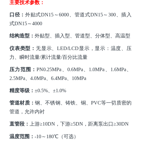
主要技术参数：
口径：
外贴式
DN15～6000、管道式DN15～300、插入
式DN15～4000
结构造型：
外贴型
、插入
型、管道型、分体型、高温型
仪表类型：
无显示、
LED/LCD显示
，显示：温度、压
力、瞬时流量
/累计流量/百分比流量
压力范围：
PN0.25MPa、0.6MPa、1.0MPa、1.6MPa、
2.5MPa、4.0MPa、6.4MPa
、
10
MPa
精度等级：
±0.5%、±1.0%
管道材质：
钢、不锈钢、铸铁、铜、
PVC等一切质密的
管道，允许内衬
直管段：
上游
≥10DN，下游≥5DN，距离泵出口≥30DN
温度范围：
-10～180℃（可选）